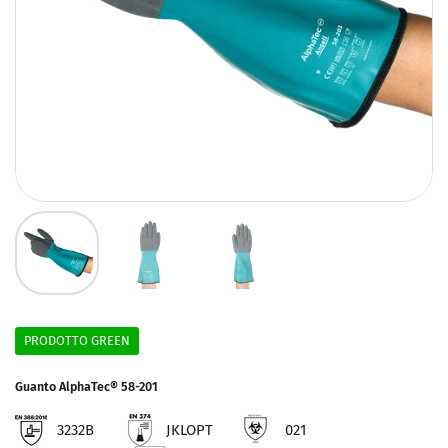
PRODOTTO GREEN
Guanto AlphaTec® 58-201
3232B
JKLOPT
021