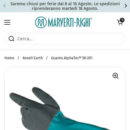
Passa ai contenuti
Saremo chiusi per ferie dal 8 al 16 Agosto. Le spedizioni
riprenderanno martedì 18 Agosto.
Apri carrell
0
Apri menu
Home
/
Ansell Earth
/
Guanto AlphaTec® 58-201