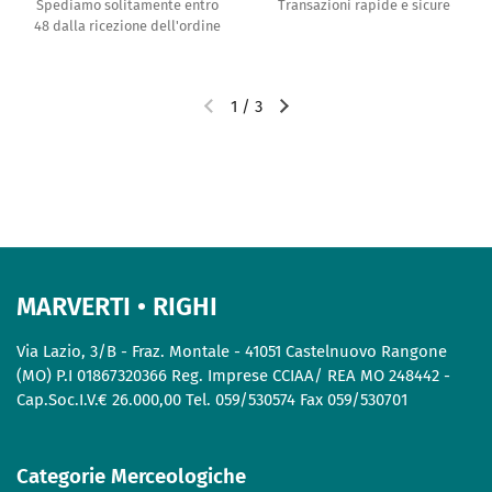
Spediamo solitamente entro
Transazioni rapide e sicure
48 dalla ricezione dell'ordine
1
/
3
MARVERTI • RIGHI
Via Lazio, 3/B - Fraz. Montale - 41051 Castelnuovo Rangone
(MO) P.I 01867320366 Reg. Imprese CCIAA/ REA MO 248442 -
Cap.Soc.I.V.€ 26.000,00 Tel. 059/530574 Fax 059/530701
Categorie Merceologiche