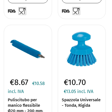
€8.67
€10.70
€10.58
incl. IVA
€13.05
incl. IVA
Puliscitubo per
Spazzola Universale
manico flessibile
- Tonda, Rigida
Ø20 mm - 200 mm,