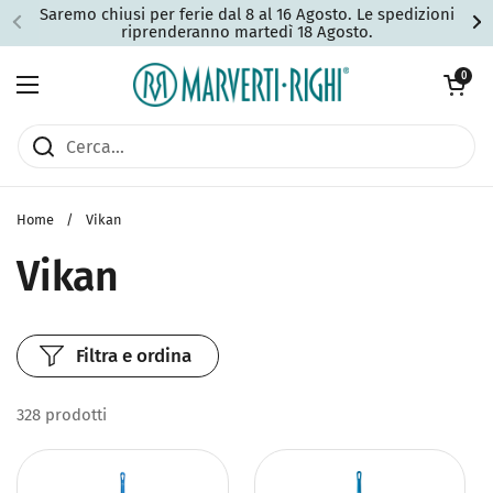
Passa ai contenuti
Saremo chiusi per ferie dal 8 al 16 Agosto. Le spedizioni
riprenderanno martedì 18 Agosto.
Apri carrell
0
Apri menu
Home
/
Vikan
Vikan
Filtra e ordina
328 prodotti