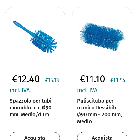
€12.40
€11.10
€15.13
€13.54
incl. IVA
incl. IVA
Spazzola per tubi
Puliscitubo per
monoblocco, Ø90
manico flessibile
mm, Medio/duro
Ø90 mm - 200 mm,
Medio
Acquista
Acquista