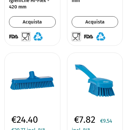
igieniche Hi-Flex -
mm
420 mm
Acquista
Acquista
€24.40
€7.82
€9.54