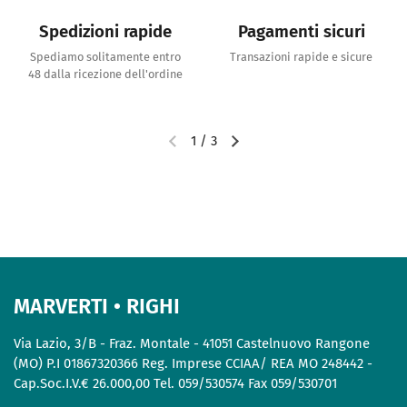
Spedizioni rapide
Pagamenti sicuri
Spediamo solitamente entro
Transazioni rapide e sicure
48 dalla ricezione dell'ordine
1
/
3
MARVERTI • RIGHI
Via Lazio, 3/B - Fraz. Montale - 41051 Castelnuovo Rangone
(MO) P.I 01867320366 Reg. Imprese CCIAA/ REA MO 248442 -
Cap.Soc.I.V.€ 26.000,00 Tel. 059/530574 Fax 059/530701