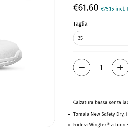
€61.60
€75.15
incl. 
Taglia
Quantità
Calzatura bassa senza la
Tomaia New Safety Dry, i
Fodera Wingtex® a tunnel