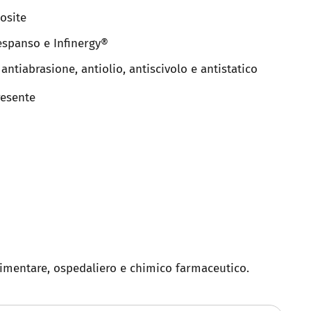
osite
 espanso e Infinergy®
ntiabrasione, antiolio, antiscivolo e antistatico
resente
limentare, ospedaliero e chimico farmaceutico.