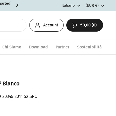
martedì
Spedizioni gratuite per ordini d
Lingua
Italiano
Paese/Area geogr
(EUR €)
Account
€0,00
0
Apri carrello
Chi Siamo
Download
Partner
Sostenibilità
® Blanco
 20345:2011 S2 SRC