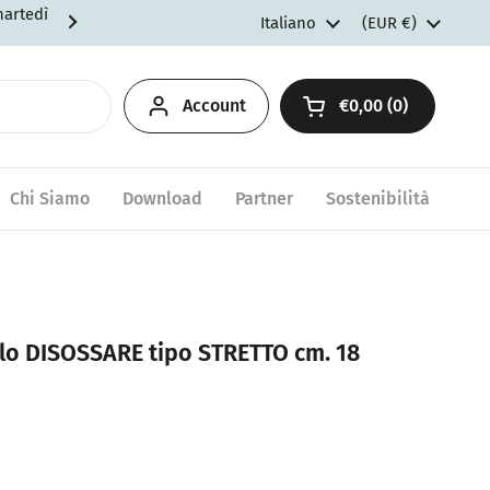
martedì
Spedizioni gratuite per ordini d
Lingua
Italiano
Paese/Area geogr
(EUR €)
Account
€0,00
0
Apri carrello
Chi Siamo
Download
Partner
Sostenibilità
llo DISOSSARE tipo STRETTO cm. 18