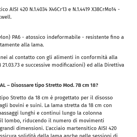
ico AISI 420 N.1.4034 X46Cr13 e N.1.4419 X38CrMo14 -
well.
on) PA6 - atossico indeformabile - resistente fino a
ttamente alla lama.
onei al contatto con gli alimenti in conformità alla
1.03.73 e successive modificazioni) ed alla Direttiva
RIAL – Disossare tipo Stretto Mod. 7B cm 18?
 tipo Stretto da 18 cm è progettato per il disosso
agli bovini e suini. La lama stretta da 18 cm con
passaggi lunghi e continui lungo la colonna
 e il lombo, riducendo il numero di movimenti
grandi dimensioni. L'acciaio martensitico AISI 420
sicura solidità della lama anche nelle sessioni di