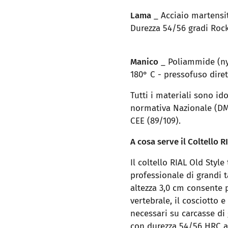
Lama
_ Acciaio martensit
Durezza 54/56 gradi Rock
Manico
_ Poliammide (nyl
180° C - pressofuso dire
Tutti i materiali sono id
normativa Nazionale (DM 2
CEE (89/109).
A cosa serve il Coltello 
Il coltello RIAL Old Style
professionale di grandi t
altezza 3,0 cm consente 
vertebrale, il cosciotto
necessari su carcasse di 
con durezza 54/56 HRC as