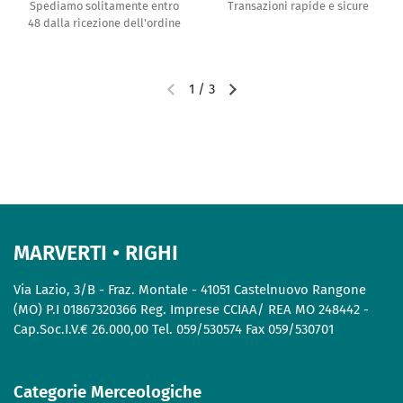
Spediamo solitamente entro
Transazioni rapide e sicure
48 dalla ricezione dell'ordine
1
/
3
MARVERTI • RIGHI
Via Lazio, 3/B - Fraz. Montale - 41051 Castelnuovo Rangone
(MO) P.I 01867320366 Reg. Imprese CCIAA/ REA MO 248442 -
Cap.Soc.I.V.€ 26.000,00 Tel. 059/530574 Fax 059/530701
Categorie Merceologiche