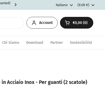
martedì
Spedizioni gratuite per ordini d
Lingua
Italiano
Paese/Area geogr
(EUR €)
Account
€0,00
0
Apri carrello
Chi Siamo
Download
Partner
Sostenibilità
n Acciaio Inox - Per guanti (2 scatole)