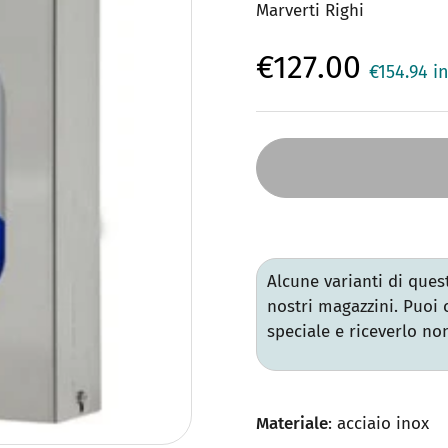
Marverti Righi
€127.00
€154.94
in
Alcune varianti di que
nostri magazzini. Puoi
speciale e riceverlo n
Materiale
: acciaio inox