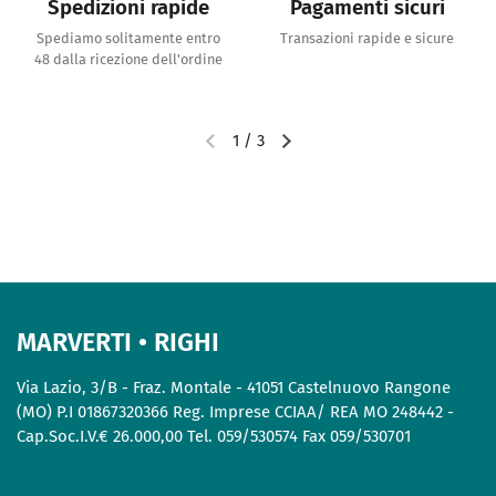
Spedizioni rapide
Pagamenti sicuri
Spediamo solitamente entro
Transazioni rapide e sicure
48 dalla ricezione dell'ordine
1
/
3
MARVERTI • RIGHI
Via Lazio, 3/B - Fraz. Montale - 41051 Castelnuovo Rangone
(MO) P.I 01867320366 Reg. Imprese CCIAA/ REA MO 248442 -
Cap.Soc.I.V.€ 26.000,00 Tel. 059/530574 Fax 059/530701