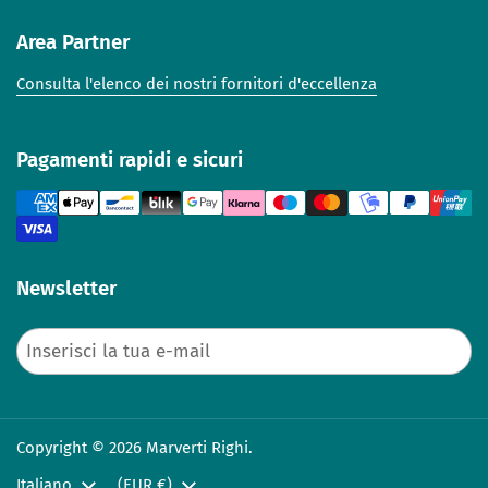
Area Partner
Consulta l'elenco dei nostri fornitori d'eccellenza
Pagamenti rapidi e sicuri
Newsletter
Invia
Copyright © 2026 Marverti Righi.
Lingua
Italiano
Paese/Area geografica
(EUR €)