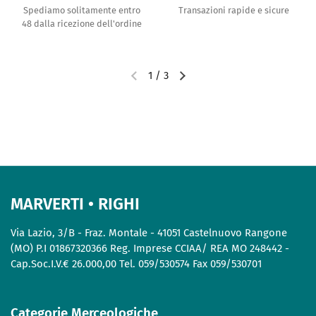
Spediamo solitamente entro
Transazioni rapide e sicure
48 dalla ricezione dell'ordine
1
/
3
MARVERTI • RIGHI
Via Lazio, 3/B - Fraz. Montale - 41051 Castelnuovo Rangone
(MO) P.I 01867320366 Reg. Imprese CCIAA/ REA MO 248442 -
Cap.Soc.I.V.€ 26.000,00 Tel. 059/530574 Fax 059/530701
Categorie Merceologiche