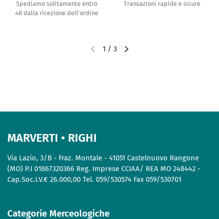
Spediamo solitamente entro
Transazioni rapide e sicure
48 dalla ricezione dell'ordine
1
/
3
MARVERTI • RIGHI
Via Lazio, 3/B - Fraz. Montale - 41051 Castelnuovo Rangone
(MO) P.I 01867320366 Reg. Imprese CCIAA/ REA MO 248442 -
Cap.Soc.I.V.€ 26.000,00 Tel. 059/530574 Fax 059/530701
Categorie Merceologiche