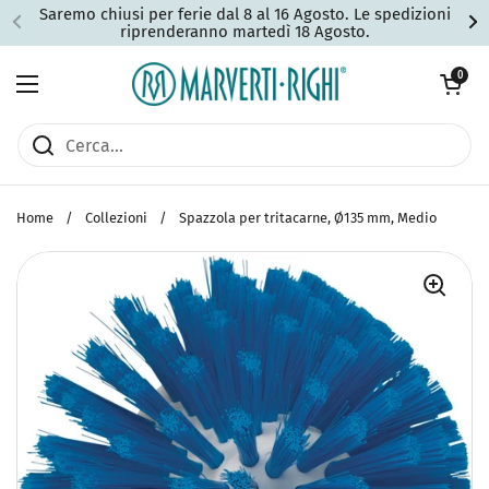
Passa ai contenuti
Saremo chiusi per ferie dal 8 al 16 Agosto. Le spedizioni
riprenderanno martedì 18 Agosto.
Apri carrell
0
Apri menu
Home
/
Collezioni
/
Spazzola per tritacarne, Ø135 mm, Medio